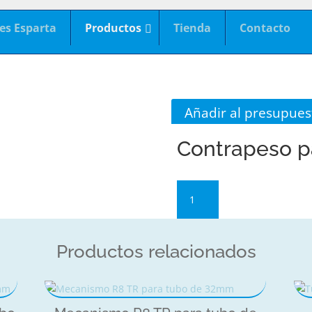
es Esparta
Productos
Tienda
Contacto
Añadir al presupues
Contrapeso p
Contrapeso
para
cadena
plástica
Productos relacionados
cantidad