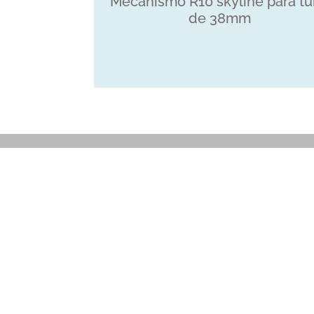
Mecanismo R10 skyline para t
de 38mm