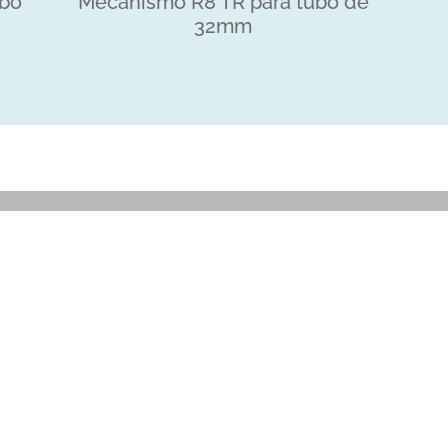
ubo
Mecanismo R8 TR para tubo de
32mm