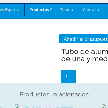
es Esparta
Productos
Tienda
Contacto
Añadir al presupues
Tubo de alumi
de una y med
Tubo
de
aluminio
blanco
Productos relacionados
y
natural
de