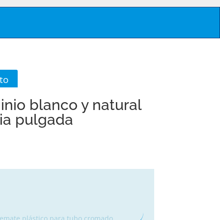
to
nio blanco y natural
ia pulgada