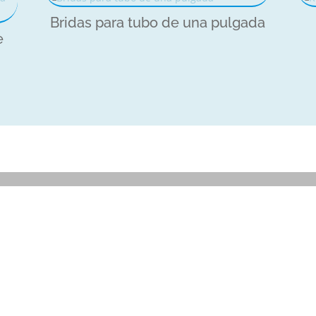
una
Bridas para tubo de una pulgada
y
e
media
pulgada
cantidad